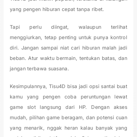
yang pengen hiburan cepat tanpa ribet.
Tapi perlu diingat, walaupun terlihat
menggiurkan, tetap penting untuk punya kontrol
diri. Jangan sampai niat cari hiburan malah jadi
beban. Atur waktu bermain, tentukan batas, dan
jangan terbawa suasana.
Kesimpulannya, Tisu4D bisa jadi opsi santai buat
kamu yang pengen coba peruntungan lewat
game slot langsung dari HP. Dengan akses
mudah, pilihan game beragam, dan potensi cuan
yang menarik, nggak heran kalau banyak yang