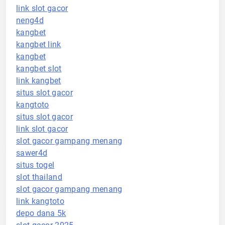
link slot gacor
neng4d
kangbet
kangbet link
kangbet
kangbet slot
link kangbet
situs slot gacor
kangtoto
situs slot gacor
link slot gacor
slot gacor gampang menang
sawer4d
situs togel
slot thailand
slot gacor gampang menang
link kangtoto
depo dana 5k