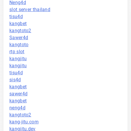
Neng4d
slot server thailand
tisu4d
kangbet
kangtoto2
Sawer4d
kangtoto
rtp slot
kangjitu
kangjitu
tisu4d
sis4d
kangbet
sawer4d
kangbet
neng4d
kangtoto2
kang-jitu.com
kangjitu.dev