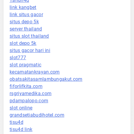
Tahun4d
link kangbet
link situs gacor
situs depo 5k
server thailand
situs slot thailand
slot depo 5k
situs gacor hari ini
slot777
slot pragmatic
kecamatankrayan.com
obatsakitasamlambungakut.com
fiforlifkita.com
rsgriyamedika.com
pdampalopo.com
slot online
grandsetiabudihotel.com
tisu4d
tisu4d link