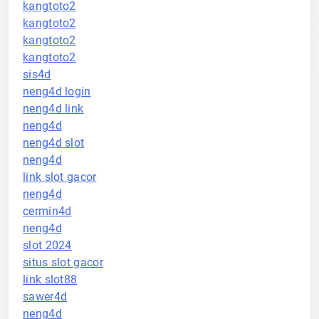
kangtoto2
kangtoto2
kangtoto2
kangtoto2
sis4d
neng4d login
neng4d link
neng4d
neng4d slot
neng4d
link slot gacor
neng4d
cermin4d
neng4d
slot 2024
situs slot gacor
link slot88
sawer4d
neng4d