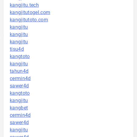
kangjitu.tech
kangjitutogel.com
kangjitutoto.com
kangjitu
kangjitu
kangjitu
tisu4d
kangtoto
kangjitu
tahun4d
cermin4d
sawer4d
kangtoto
kangjitu
kangbet
cermin4d
sawer4d
kangjitu