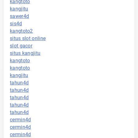
kangtoto
kangjitu
sawer4d
sis4d
kangtoto2
situs slot online
slot gacor
situs kangjitu
kangtoto
kangtoto
kangjitu
tahun4d
tahun4d
tahun4d
tahun4d
tahun4d
cermin4d
cermin4d
cermin4d