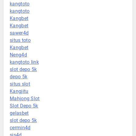
kangtoto
kangtoto
Kangbet
Kangbet
sawer4d
situs toto
Kangbet
Neng4d
kangtoto link
slot depo 5k
depo 5k
situs slot
Kangjitu
Mahjong Slot
Slot Depo 5k
gelasbet
slot depo 5k
cermin4d
sis4d