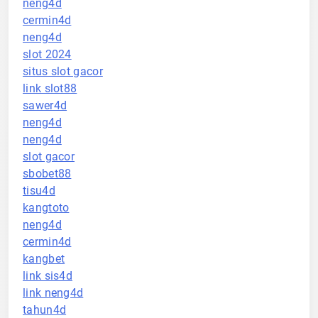
neng4d
cermin4d
neng4d
slot 2024
situs slot gacor
link slot88
sawer4d
neng4d
neng4d
slot gacor
sbobet88
tisu4d
kangtoto
neng4d
cermin4d
kangbet
link sis4d
link neng4d
tahun4d