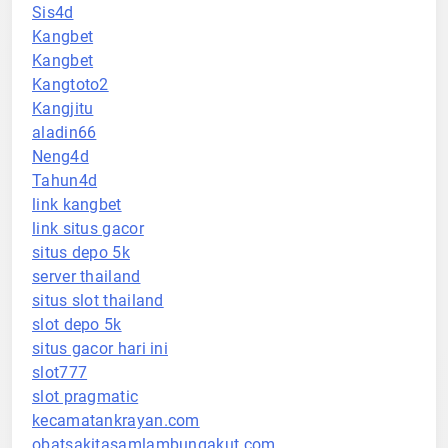
Sis4d
Kangbet
Kangbet
Kangtoto2
Kangjitu
aladin66
Neng4d
Tahun4d
link kangbet
link situs gacor
situs depo 5k
server thailand
situs slot thailand
slot depo 5k
situs gacor hari ini
slot777
slot pragmatic
kecamatankrayan.com
obatsakitasamlambungakut.com