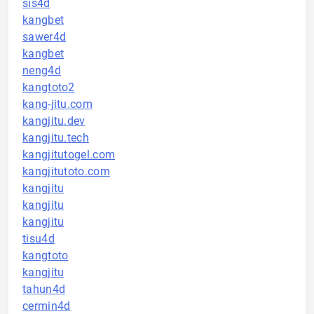
sis4d
kangbet
sawer4d
kangbet
neng4d
kangtoto2
kang-jitu.com
kangjitu.dev
kangjitu.tech
kangjitutogel.com
kangjitutoto.com
kangjitu
kangjitu
kangjitu
tisu4d
kangtoto
kangjitu
tahun4d
cermin4d