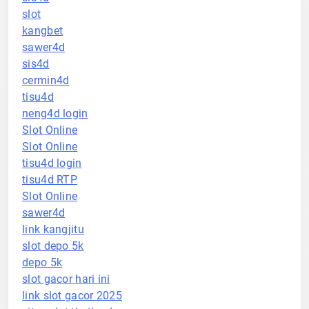
slot
kangbet
sawer4d
sis4d
cermin4d
tisu4d
neng4d login
Slot Online
Slot Online
tisu4d login
tisu4d RTP
Slot Online
sawer4d
link kangjitu
slot depo 5k
depo 5k
slot gacor hari ini
link slot gacor 2025