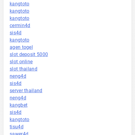
kangtoto
kangtoto
kangtoto
cermin4d
sis4d
kangtoto
agen togel
slot deposit 5000
slot online
slot thailand
neng4d
sis4d
server thailand
neng4d
kangbet
sis4d
kangtoto
tisu4d
sawer4d