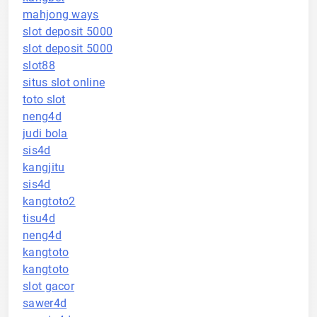
mahjong ways
slot deposit 5000
slot deposit 5000
slot88
situs slot online
toto slot
neng4d
judi bola
sis4d
kangjitu
sis4d
kangtoto2
tisu4d
neng4d
kangtoto
kangtoto
slot gacor
sawer4d