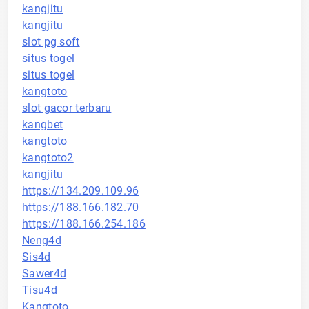
kangjitu
kangjitu
slot pg soft
situs togel
situs togel
kangtoto
slot gacor terbaru
kangbet
kangtoto
kangtoto2
kangjitu
https://134.209.109.96
https://188.166.182.70
https://188.166.254.186
Neng4d
Sis4d
Sawer4d
Tisu4d
Kangtoto