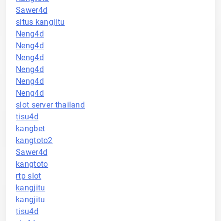
Sawer4d
situs kangjitu
Neng4d
Neng4d
Neng4d
Neng4d
Neng4d
Neng4d
slot server thailand
tisu4d
kangbet
kangtoto2
Sawer4d
kangtoto
rtp slot
kangjitu
kangjitu
tisu4d