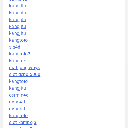
kangjitu
kangjitu
kangjitu
kangjitu
kangjitu
kangtoto
sis4d
kangtoto2
kangbet
mahjong ways
slot depo 5000
kangtoto
kangjitu
cermin4d
neng4d
neng4d
kangtoto
slot kamboja