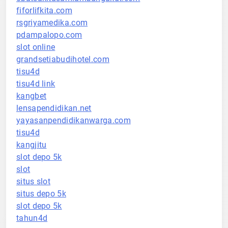
fiforlifkita.com
rsgriyamedika.com
pdampalopo.com
slot online
grandsetiabudihotel.com
tisu4d
tisu4d link
kangbet
lensapendidikan.net
yayasanpendidikanwarga.com
tisu4d
kangjitu
slot depo 5k
slot
situs slot
situs depo 5k
slot depo 5k
tahun4d