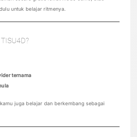
ulu untuk belajar ritmenya.
i TISU4D?
vider ternama
mula
 kamu juga belajar dan berkembang sebagai