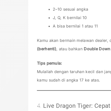
2–10 sesuai angka
J, Q, K bernilai 10
A bisa bernilai 1 atau 11
Kamu akan bermain melawan dealer, d
(berhenti)
, atau bahkan
Double Down
Tips pemula:
Mulailah dengan taruhan kecil dan jan
kamu sudah di angka 17 ke atas.
4.
Live Dragon Tiger: Cepa