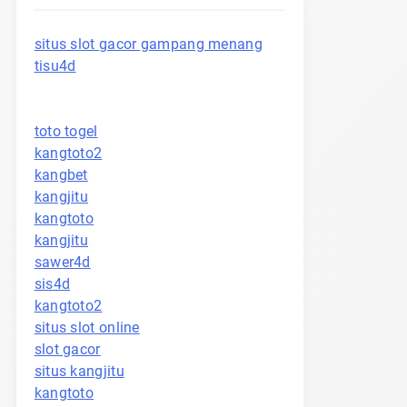
situs slot gacor gampang menang
tisu4d
toto togel
kangtoto2
kangbet
kangjitu
kangtoto
kangjitu
sawer4d
sis4d
kangtoto2
situs slot online
slot gacor
situs kangjitu
kangtoto