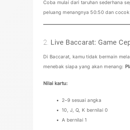
Coba mulai dari taruhan sederhana se
peluang menangnya 50:50 dan cocok 
2.
Live Baccarat: Game Ce
Di Baccarat, kamu tidak bermain mel
menebak siapa yang akan menang:
Pl
Nilai kartu:
2–9 sesuai angka
10, J, Q, K bernilai 0
A bernilai 1