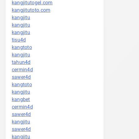
kangjitutogel.com
kangjitutoto.com
kangjitu
kangjitu
kangjitu
tisu4d
kangtoto
kangjitu
tahun4d
cermin4d
sawer4d
kangtoto
kangjitu
kangbet
cermin4d
sawer4d
kangjitu
sawer4d
kangjitu