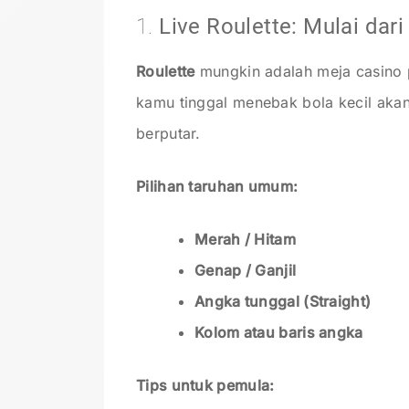
1.
Live Roulette: Mulai dari
Roulette
mungkin adalah meja casino p
kamu tinggal menebak bola kecil aka
berputar.
Pilihan taruhan umum:
Merah / Hitam
Genap / Ganjil
Angka tunggal (Straight)
Kolom atau baris angka
Tips untuk pemula: