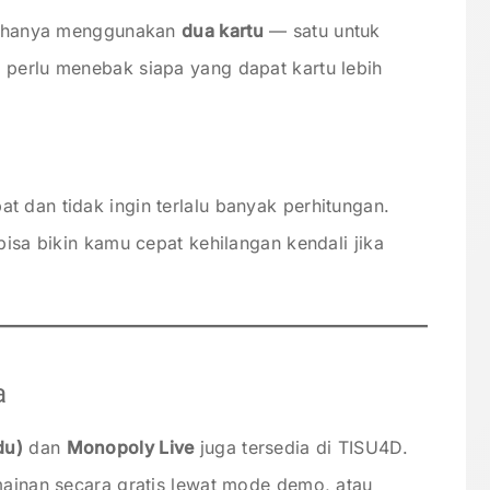
an hanya menggunakan
dua kartu
— satu untuk
 perlu menebak siapa yang dapat kartu lebih
t dan tidak ingin terlalu banyak perhitungan.
bisa bikin kamu cepat kehilangan kendali jika
a
du)
dan
Monopoly Live
juga tersedia di TISU4D.
rmainan secara gratis lewat mode demo, atau