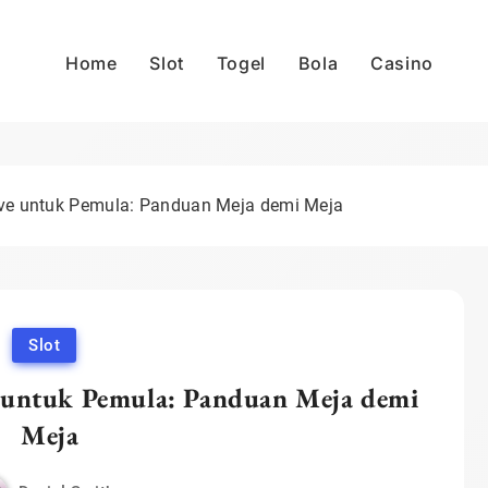
Home
Slot
Togel
Bola
Casino
ive untuk Pemula: Panduan Meja demi Meja
Slot
 untuk Pemula: Panduan Meja demi
Meja