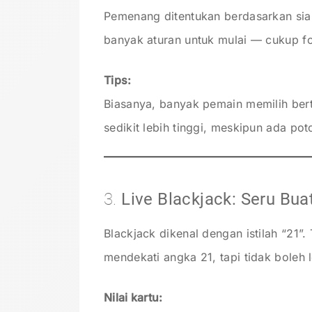
Pemenang ditentukan berdasarkan sia
banyak aturan untuk mulai — cukup fo
Tips:
Biasanya, banyak pemain memilih ber
sedikit lebih tinggi, meskipun ada po
3.
Live Blackjack: Seru Bua
Blackjack dikenal dengan istilah “21”
mendekati angka 21, tapi tidak boleh l
Nilai kartu: