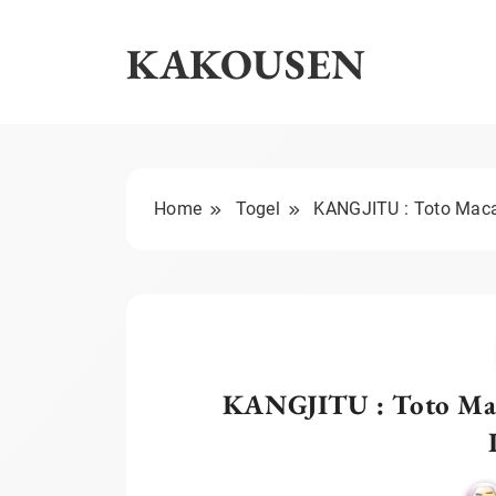
Skip
to
KAKOUSEN
content
Home
Togel
KANGJITU : Toto Maca
KANGJITU : Toto Mac