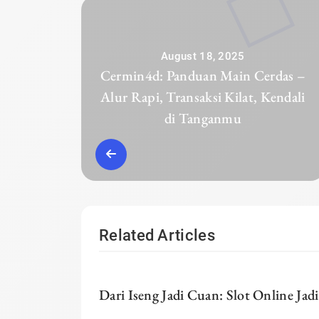
August 18, 2025
Cermin4d: Panduan Main Cerdas –
Alur Rapi, Transaksi Kilat, Kendali
di Tanganmu
Related Articles
Dari Iseng Jadi Cuan: Slot Online J