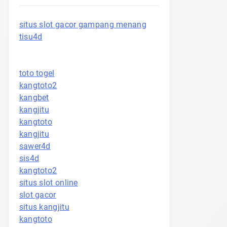
situs slot gacor gampang menang
tisu4d
toto togel
kangtoto2
kangbet
kangjitu
kangtoto
kangjitu
sawer4d
sis4d
kangtoto2
situs slot online
slot gacor
situs kangjitu
kangtoto