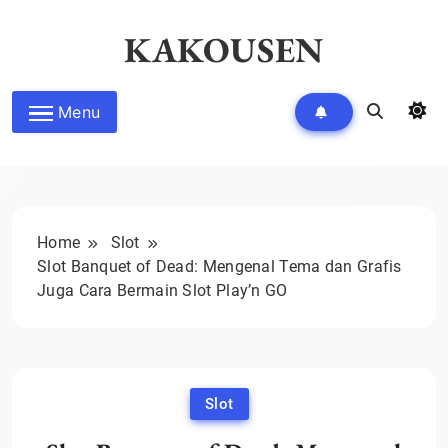
Skip
to
KAKOUSEN
content
Menu
Home
Slot
Slot Banquet of Dead: Mengenal Tema dan Grafis
Juga Cara Bermain Slot Play’n GO
Slot