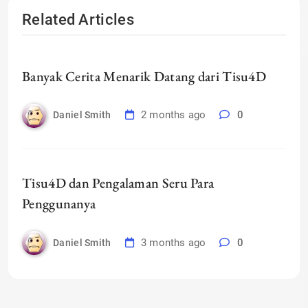
Related Articles
Banyak Cerita Menarik Datang dari Tisu4D
2 months ago
0
Daniel Smith
Tisu4D dan Pengalaman Seru Para
Penggunanya
3 months ago
0
Daniel Smith