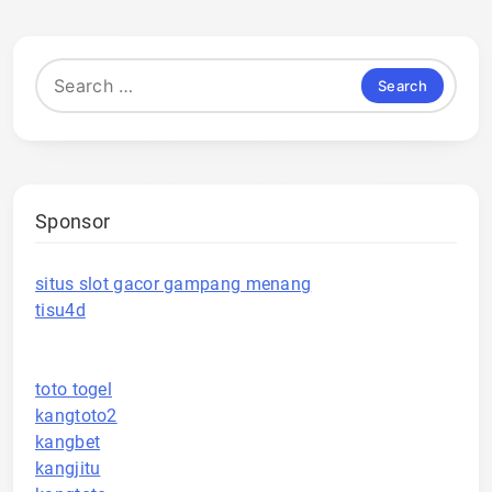
Search
for:
Sponsor
situs slot gacor gampang menang
tisu4d
toto togel
kangtoto2
kangbet
kangjitu