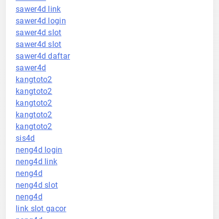
sawer4d link
sawer4d login
sawer4d slot
sawer4d slot
sawer4d daftar
sawer4d
kangtoto2
kangtoto2
kangtoto2
kangtoto2
kangtoto2
sis4d
neng4d login
neng4d link
neng4d
neng4d slot
neng4d
link slot gacor