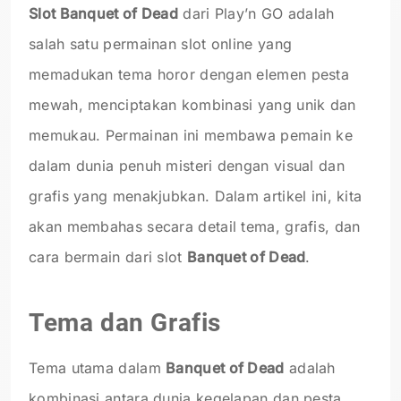
Slot Banquet of Dead
dari Play’n GO adalah
salah satu permainan slot online yang
memadukan tema horor dengan elemen pesta
mewah, menciptakan kombinasi yang unik dan
memukau. Permainan ini membawa pemain ke
dalam dunia penuh misteri dengan visual dan
grafis yang menakjubkan. Dalam artikel ini, kita
akan membahas secara detail tema, grafis, dan
cara bermain dari slot
Banquet of Dead
.
Tema dan Grafis
Tema utama dalam
Banquet of Dead
adalah
kombinasi antara dunia kegelapan dan pesta