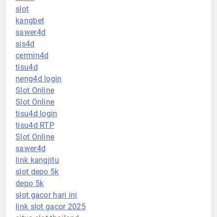
slot
kangbet
sawer4d
sis4d
cermin4d
tisu4d
neng4d login
Slot Online
Slot Online
tisu4d login
tisu4d RTP
Slot Online
sawer4d
link kangjitu
slot depo 5k
depo 5k
slot gacor hari ini
link slot gacor 2025