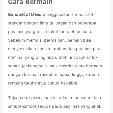
Cara Bermain
Banquet of Dead
menggunakan format slot
standar dengan lima gulungan dan beberapa
paylines yang bisa diaktifkan oleh pemain.
Sebelum memulai permainan, pemain bisa
menyesuaikan jumlah taruhan dengan mengatur
nominal yang diinginkan. Slot ini cocok untuk
semua jenis pemain, baik mereka yang bermain
dengan taruhan rendah maupun tinggi, karena
rentang taruhannya cukup fleksibel.
Tujuan dari permainan ini adalah mencocokkan
simbol-simbol serupa pada paylines yang aktif.