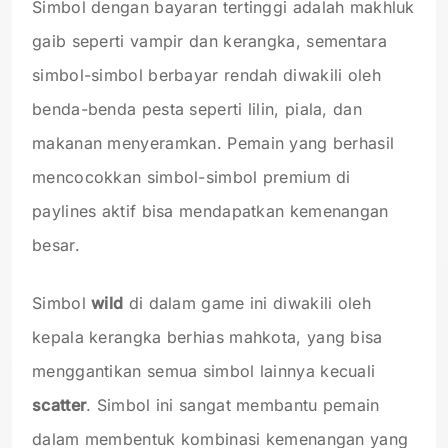
Simbol dengan bayaran tertinggi adalah makhluk
gaib seperti vampir dan kerangka, sementara
simbol-simbol berbayar rendah diwakili oleh
benda-benda pesta seperti lilin, piala, dan
makanan menyeramkan. Pemain yang berhasil
mencocokkan simbol-simbol premium di
paylines aktif bisa mendapatkan kemenangan
besar.
Simbol
wild
di dalam game ini diwakili oleh
kepala kerangka berhias mahkota, yang bisa
menggantikan semua simbol lainnya kecuali
scatter
. Simbol ini sangat membantu pemain
dalam membentuk kombinasi kemenangan yang