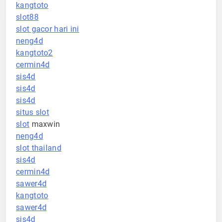
kangtoto
slot88
slot gacor hari ini
neng4d
kangtoto2
cermin4d
sis4d
sis4d
sis4d
situs slot
slot
maxwin
neng4d
slot thailand
sis4d
cermin4d
sawer4d
kangtoto
sawer4d
sis4d