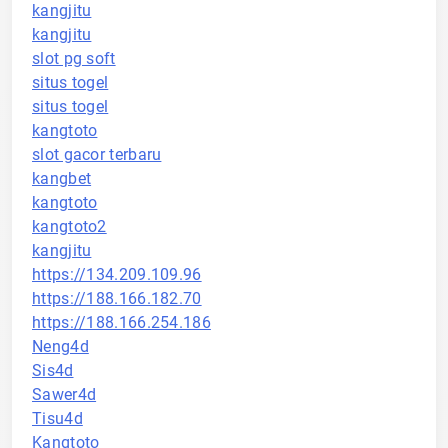
kangjitu
kangjitu
slot pg soft
situs togel
situs togel
kangtoto
slot gacor terbaru
kangbet
kangtoto
kangtoto2
kangjitu
https://134.209.109.96
https://188.166.182.70
https://188.166.254.186
Neng4d
Sis4d
Sawer4d
Tisu4d
Kangtoto