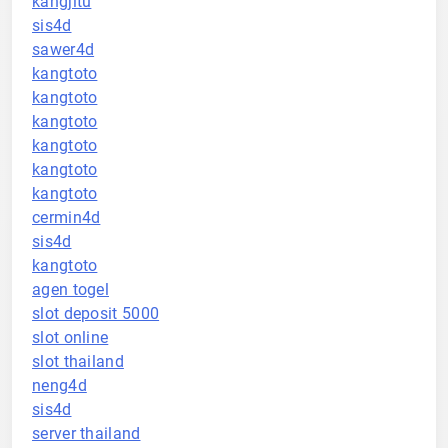
kangjitu
sis4d
sawer4d
kangtoto
kangtoto
kangtoto
kangtoto
kangtoto
kangtoto
cermin4d
sis4d
kangtoto
agen togel
slot deposit 5000
slot online
slot thailand
neng4d
sis4d
server thailand