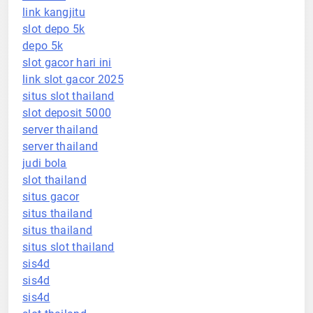
link kangjitu
slot depo 5k
depo 5k
slot gacor hari ini
link slot gacor 2025
situs slot thailand
slot deposit 5000
server thailand
server thailand
judi bola
slot thailand
situs gacor
situs thailand
situs thailand
situs slot thailand
sis4d
sis4d
sis4d