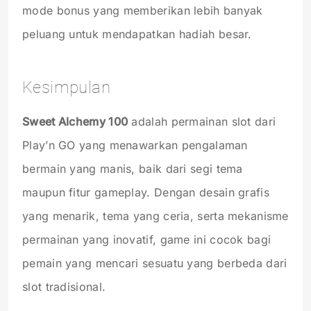
mode bonus yang memberikan lebih banyak
peluang untuk mendapatkan hadiah besar.
Kesimpulan
Sweet Alchemy 100
adalah permainan slot dari
Play’n GO yang menawarkan pengalaman
bermain yang manis, baik dari segi tema
maupun fitur gameplay. Dengan desain grafis
yang menarik, tema yang ceria, serta mekanisme
permainan yang inovatif, game ini cocok bagi
pemain yang mencari sesuatu yang berbeda dari
slot tradisional.