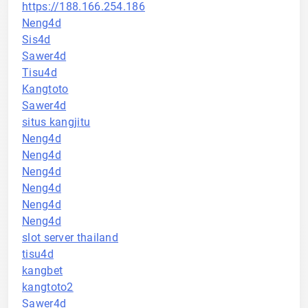
https://188.166.254.186
Neng4d
Sis4d
Sawer4d
Tisu4d
Kangtoto
Sawer4d
situs kangjitu
Neng4d
Neng4d
Neng4d
Neng4d
Neng4d
Neng4d
slot server thailand
tisu4d
kangbet
kangtoto2
Sawer4d