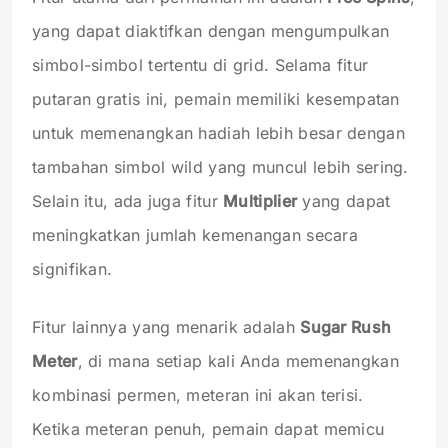
yang dapat diaktifkan dengan mengumpulkan
simbol-simbol tertentu di grid. Selama fitur
putaran gratis ini, pemain memiliki kesempatan
untuk memenangkan hadiah lebih besar dengan
tambahan simbol wild yang muncul lebih sering.
Selain itu, ada juga fitur
Multiplier
yang dapat
meningkatkan jumlah kemenangan secara
signifikan.
Fitur lainnya yang menarik adalah
Sugar Rush
Meter
, di mana setiap kali Anda memenangkan
kombinasi permen, meteran ini akan terisi.
Ketika meteran penuh, pemain dapat memicu