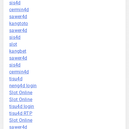
sis4d
cermin4d
sawer4d
kangtoto
sawer4d
sis4d
slot
kangbet
sawer4d
sis4d
cermin4d
tisu4d
neng4d login
Slot Online
Slot Online
tisu4d login
tisu4d RTP
Slot Online
sawer4d