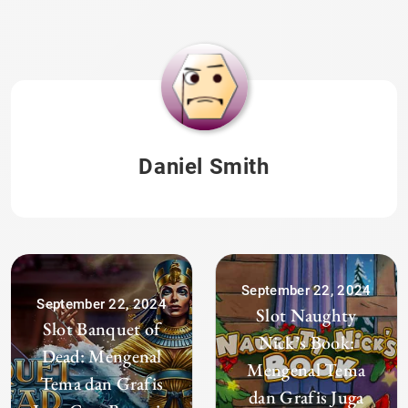
Daniel Smith
September 22, 2024
September 22, 2024
Slot Naughty
Slot Banquet of
Nick’s Book:
Dead: Mengenal
Mengenal Tema
Tema dan Grafis
dan Grafis Juga