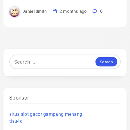
2 months ago
0
Daniel Smith
Search
for:
Sponsor
situs slot gacor gampang menang
tisu4d