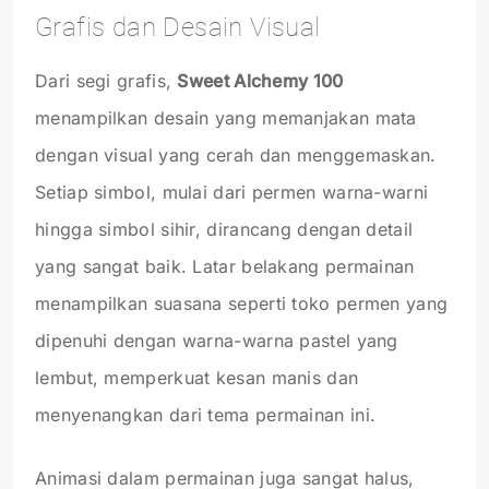
Grafis dan Desain Visual
Dari segi grafis,
Sweet Alchemy 100
menampilkan desain yang memanjakan mata
dengan visual yang cerah dan menggemaskan.
Setiap simbol, mulai dari permen warna-warni
hingga simbol sihir, dirancang dengan detail
yang sangat baik. Latar belakang permainan
menampilkan suasana seperti toko permen yang
dipenuhi dengan warna-warna pastel yang
lembut, memperkuat kesan manis dan
menyenangkan dari tema permainan ini.
Animasi dalam permainan juga sangat halus,